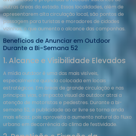
outras áreas do estado. Essas localidades, além de
apresentarem alta circulação local, são pontos de
passagem para turistas e moradores de cidades
vizinhas, o que aumenta o alcance das campanhas.
Benefícios de Anunciar em Outdoor
Durante a Bi-Semana 52
1. Alcance e Visibilidade Elevados
A mídia outdoor é uma das mais visíveis,
especialmente quando colocada em locais
estratégicos. Em áreas de grande circulação e nas
principais vias, o impacto visual do outdoor atrai a
atenção de motoristas e pedestres. Durante a bi-
semana 52, a publicidade ao ar livre se torna ainda
mais eficaz, pois aproveita o aumento natural do fluxo
urbano em decorrência do clima de festividade.