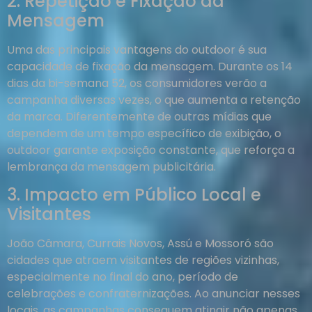
2. Repetição e Fixação da
Mensagem
Uma das principais vantagens do outdoor é sua
capacidade de fixação da mensagem. Durante os 14
dias da bi-semana 52, os consumidores verão a
campanha diversas vezes, o que aumenta a retenção
da marca. Diferentemente de outras mídias que
dependem de um tempo específico de exibição, o
outdoor garante exposição constante, que reforça a
lembrança da mensagem publicitária.
3. Impacto em Público Local e
Visitantes
João Câmara, Currais Novos, Assú e Mossoró são
cidades que atraem visitantes de regiões vizinhas,
especialmente no final do ano, período de
celebrações e confraternizações. Ao anunciar nesses
locais, as campanhas conseguem atingir não apenas