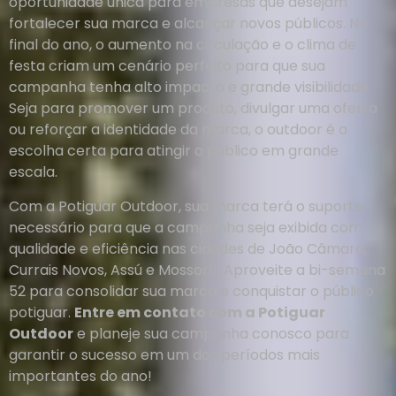
oportunidade única para empresas que desejam
fortalecer sua marca e alcançar novos públicos. No
final do ano, o aumento na circulação e o clima de
festa criam um cenário perfeito para que sua
campanha tenha alto impacto e grande visibilidade.
Seja para promover um produto, divulgar uma oferta
ou reforçar a identidade da marca, o outdoor é a
escolha certa para atingir o público em grande
escala.
Com a Potiguar Outdoor, sua marca terá o suporte
necessário para que a campanha seja exibida com
qualidade e eficiência nas cidades de João Câmara,
Currais Novos, Assú e Mossoró. Aproveite a bi-semana
52 para consolidar sua marca e conquistar o público
potiguar.
Entre em contato com a Potiguar
Outdoor
e planeje sua campanha conosco para
garantir o sucesso em um dos períodos mais
importantes do ano!