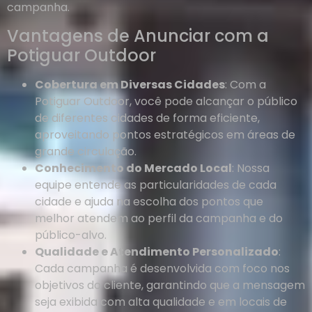
campanha.
Vantagens de Anunciar com a
Potiguar Outdoor
Cobertura em Diversas Cidades
: Com a
Potiguar Outdoor, você pode alcançar o público
de diferentes cidades de forma eficiente,
aproveitando pontos estratégicos em áreas de
grande circulação.
Conhecimento do Mercado Local
: Nossa
equipe entende as particularidades de cada
cidade e ajuda na escolha dos pontos que
melhor atendem ao perfil da campanha e do
público-alvo.
Qualidade e Atendimento Personalizado
:
Cada campanha é desenvolvida com foco nos
objetivos do cliente, garantindo que a mensagem
seja exibida com alta qualidade e em locais de