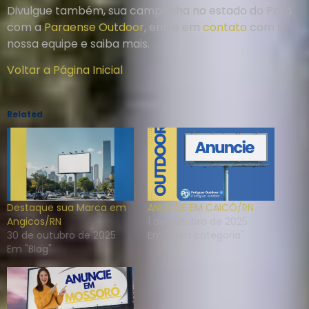
Divulgue também, sua campanha no estado do Pará
com a
Paraense Outdoor
, entre em
contato
com a
nossa equipe e saiba mais.
Voltar a Página Inicial
Related
Destaque sua Marca em
ANUNCIE EM CAICÓ/RN
Angicos/RN
1 de outubro de 2025
30 de outubro de 2025
Em "Sem categoria"
Em "Blog"