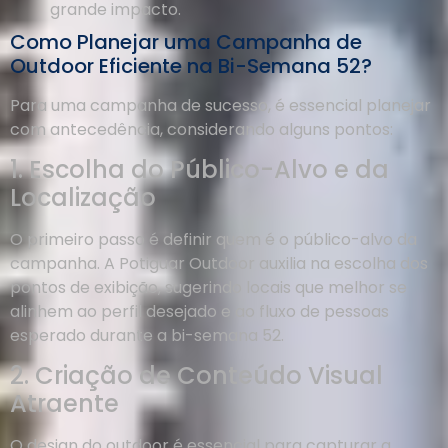
grande impacto.
Como Planejar uma Campanha de
Outdoor Eficiente na Bi-Semana 52?
Para uma campanha de sucesso, é essencial planejar
com antecedência, considerando alguns pontos:
1. Escolha do Público-Alvo e da
Localização
O primeiro passo é definir quem é o público-alvo da
campanha. A Potiguar Outdoor auxilia na escolha dos
pontos de exibição, sugerindo locais que melhor se
alinhem ao perfil desejado e ao fluxo de pessoas
esperado durante a bi-semana 52.
2. Criação de Conteúdo Visual
Atraente
O design do outdoor é essencial para capturar a