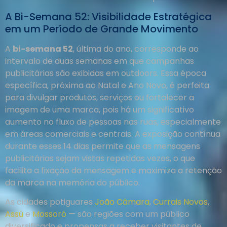
A Bi-Semana 52: Visibilidade Estratégica
em um Período de Grande Movimento
A
bi-semana 52
, última do ano, corresponde ao
intervalo de duas semanas em que campanhas
publicitárias são exibidas em outdoors. Essa época
específica, próxima ao Natal e Ano Novo, é perfeita
para divulgar produtos, serviços ou fortalecer a
imagem de uma marca, pois há um significativo
aumento no fluxo de pessoas nas ruas, especialmente
em áreas comerciais e centrais. A exposição contínua
durante esses 14 dias permite que as mensagens
publicitárias sejam vistas repetidas vezes, o que
facilita a fixação da mensagem e maximiza a retenção
da marca na memória do público.
As cidades potiguares
João Câmara
,
Currais Novos
,
Assú
e
Mossoró
— são regiões com um público
diversificado e propensas a receber visitantes de