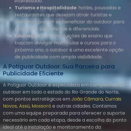
interessado.
Turismo e Hospitalidade
: hotéis, pousadas e
restaurantes que desejam atrair turistas e
visitantes podem se beneficiar do outdoor para
promover suas ofertas e diferenciais.
Educação
: para instituições de ensino que
buscam divulgar matrículas e cursos para o
próximo ano, o outdoor é uma excelente opção
de publicidade com ampla visibilidade.
A Potiguar Outdoor: Sua Parceira para
Publicidade Eficiente
A Potiguar Outdoor é especialista em campanhas de
outdoor em todo o estado do Rio Grande do Norte,
com pontos estratégicos em
João Câmara
,
Currais
Novos
,
Assú
,
Mossoró
e outras cidades. Contamos
com uma equipe preparada para oferecer o suporte
necessário em cada etapa, desde a escolha do ponto
ideal até a instalação e monitoramento da