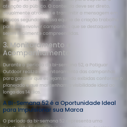
atenção do público. O conteúdo deve ser direto,
visualmente atraente e transmitir a mensagem em
poucos segundos. Nossa equipe de criação trabalha
para desenvolver campanhas que se destaquem e
sejam facilmente compreendidas.
3. Monitoramento e
Acompanhamento
Durante o período da bi-semana 52, a Potiguar
Outdoor realiza o monitoramento das campanhas
para garantir que estejam sendo exibidas conforme o
planejado e que mantenham a visibilidade ideal ao
longo dos 14 dias.
A Bi-Semana 52 é a Oportunidade Ideal
para Impulsionar sua Marca
O período da bi-semana 52 representa uma