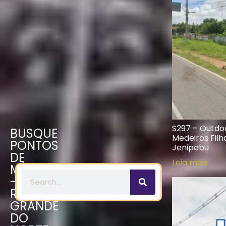
S297 – Outdoo
BUSQUE
Medeiros Fil
PONTOS
Jenipabu
DE
Leia mais
MÍDIA
-
RIO
GRANDE
DO