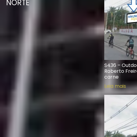
NORTE
S436 – Outdo
Roberto Freir
carne
Leia mais