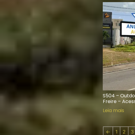
S504 – Outdo
Freire – Aces
Leia mais
←
1
2
3