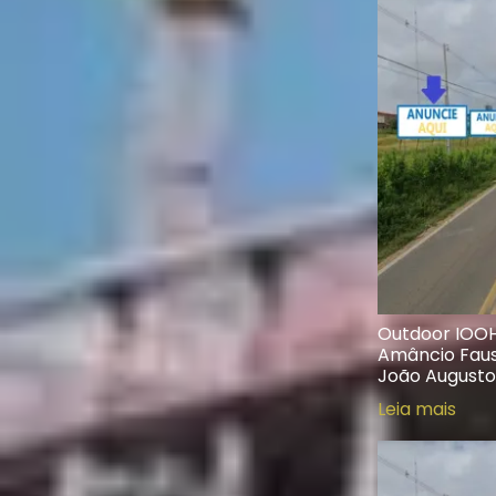
Outdoor IOOH
Amâncio Faust
João Augusto
Leia mais