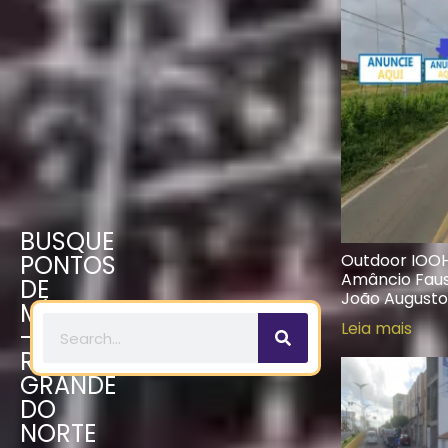
BUSQUE
Outdoor IOOH
PONTOS
Amâncio Faust
DE
João Augusto
MÍDIA
Leia mais
-
RIO
GRANDE
DO
NORTE