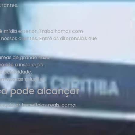
urantes.
 é mídia exterior. Trabalhamos com
sos clientes. Entre os diferenciais que
reas de grande fluxo.
 até a instalação.
e publicidade.
om nossas soluções.
ca pode alcançar
quistar benefícios reais, como: