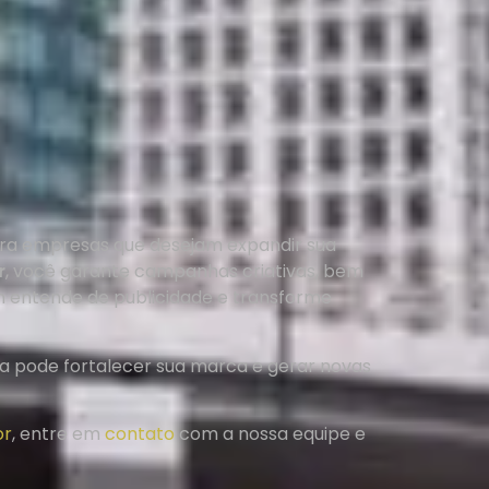
para empresas que desejam expandir sua
r
, você garante campanhas criativas, bem
 entende de publicidade e transforme
 pode fortalecer sua marca e gerar novas
or
, entre em
contato
com a nossa equipe e