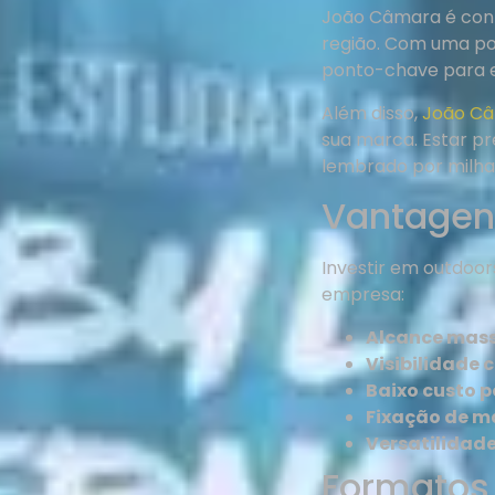
João Câmara é conh
região. Com uma po
ponto-chave para e
Além disso,
João C
sua marca. Estar pr
lembrado por milha
Vantagen
Investir em outdoor
empresa:
Alcance mass
Visibilidade 
Baixo custo p
Fixação de m
Versatilidade
Formatos