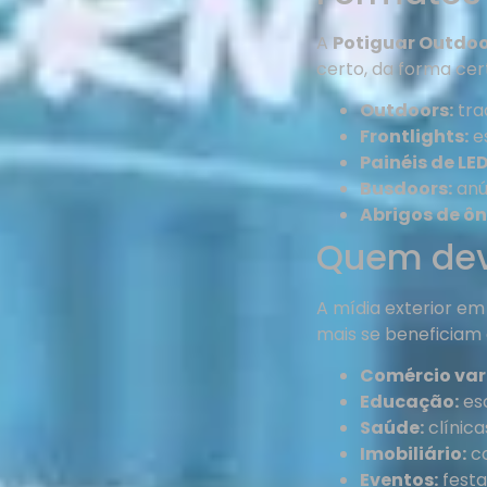
A
Potiguar Outdo
certo, da forma cer
Outdoors:
tra
Frontlights:
es
Painéis de LED
Busdoors:
anú
Abrigos de ôn
Quem dev
A mídia exterior e
mais se beneficiam 
Comércio vare
Educação:
esc
Saúde:
clínica
Imobiliário:
co
Eventos:
festa