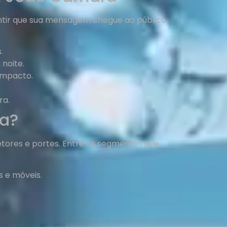
antir que sua mensagem chegue ao público
.
noite.
impacto.
ra.
a?
tores e portes. Entre os segmentos que
s e móveis.