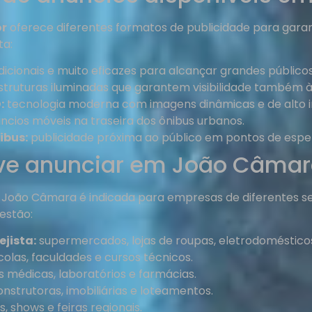
or
oferece diferentes formatos de publicidade para gar
ta:
dicionais e muito eficazes para alcançar grandes públicos
truturas iluminadas que garantem visibilidade também à 
:
tecnologia moderna com imagens dinâmicas e de alto 
ncios móveis na traseira dos ônibus urbanos.
ibus:
publicidade próxima ao público em pontos de espe
e anunciar em João Câmar
m João Câmara é indicada para empresas de diferentes se
estão:
jista:
supermercados, lojas de roupas, eletrodoméstico
olas, faculdades e cursos técnicos.
s médicas, laboratórios e farmácias.
nstrutoras, imobiliárias e loteamentos.
s, shows e feiras regionais.