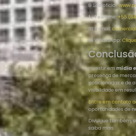
🌐 Site oficial:
www.po
📞 Telefone:
+55 (8
📧 E-mail:
comercia
📲 WhatsApp:
Cliqu
Conclusã
Investir em
mídia 
presença de mercad
posicionadas e de 
visibilidade em resul
Entre em contato 
oportunidades de n
Divulgue também, 
saiba mais.