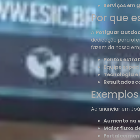
Serviços em g
Por que e
A
Potiguar Outdo
dedicação para ofe
fazem da nossa emp
Pontos estrat
Equipe especi
Tecnologia e
Resultados 
Exemplos 
Ao anunciar em Joã
Aumento na vi
Maior fluxo d
Fortalecimen