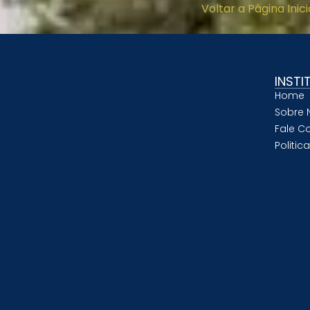
Voltar a Página Inici
INSTI
Home
Sobre 
Fale C
Politic