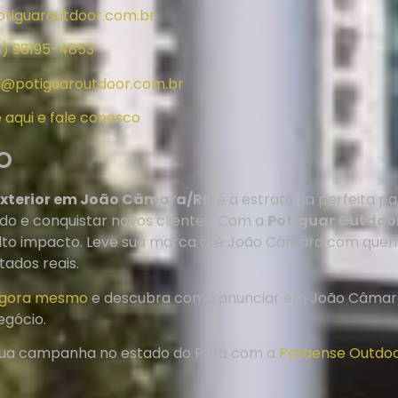
tiguaroutdoor.com.br
4) 98195-4853
l@potiguaroutdoor.com.br
e aqui e fale conosco
o
exterior em João Câmara/RN
é a estratégia perfeita 
o e conquistar novos clientes. Com a
Potiguar Outdoo
alto impacto. Leve sua marca até João Câmara com quem
tados reais.
agora mesmo
e descubra como anunciar em João Câmara
egócio.
sua campanha no estado do Pará com a
Paraense Outdo