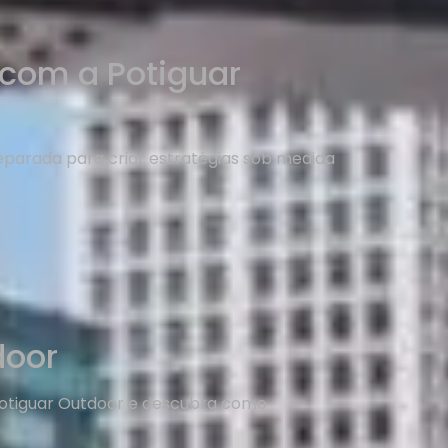
com a Potiguar
reparada para criar estratégias sob medida
door
otiguar Outdoor e descubra como