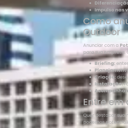
Diferenciaçã
Impulso nas 
Como anu
Outdoor
Anunciar com a
Pot
para sua empresa. 
Briefing:
enten
Planejamento
Criação:
desen
Instalação:
rá
Acompanham
Entre em 
Quer destacar sua
podemos potencializ