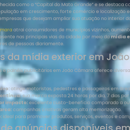
ecida como a “Capital do Mato Grande” e se destaca c
pulação em crescimento, forte comércio e localização es
mpresas que desejam ampliar sua atuação no interior do
âmara
atrai consumidores de municípios vizinhos, aument
esente nas principais vias da cidade por meio da
mídia e
res de pessoas diariamente.
s da mídia exterior em Joã
s e painéis publicitários em João Câmara oferece divers
ivo:
atinge motoristas, pedestres e passageiros em área
contínua:
sua marca exposta 24 horas por dia, 7 dias po
or impacto:
excelente custo-benefício comparado a out
arca:
campanhas criativas geram alta memorização.
:
ideal para promover produtos, serviços, eventos e camp
 de anúncios disponíveis 