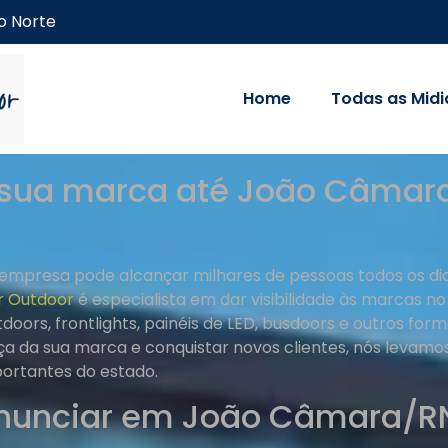
o Norte
Home
Todas as Midi
sua marca até João Câmara
 empresa pode alcançar milhares de pessoas todos os d
r Outdoor
é especialista em dar visibilidade às marcas n
doors, frontlights, painéis de LED, busdoors e outros form
a da sua marca e conquistar novos clientes, nós levam
portantes do estado.
anunciar em João Câmara/R