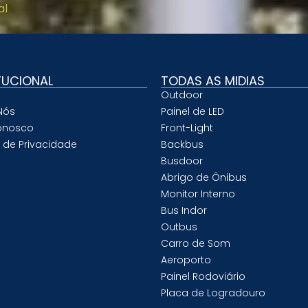
al
TUCIONAL
TODAS AS MIDIAS
Outdoor
Nós
Painel de LED
onosco
Front-Light
a de Privacidade
Backbus
Busdoor
Abrigo de Ônibus
Monitor Interno
Bus Indor
Outbus
Carro de Som
Aeroporto
Painel Rodoviário
Placa de Logradouro