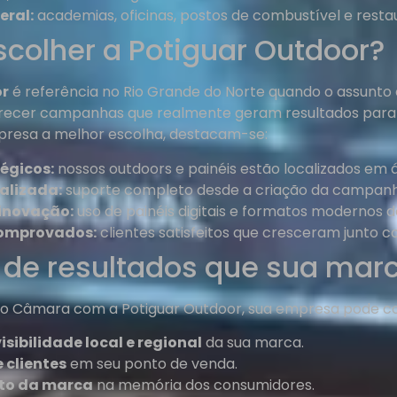
eral:
academias, oficinas, postos de combustível e resta
scolher a Potiguar Outdoor?
or
é referência no Rio Grande do Norte quando o assunto
recer campanhas que realmente geram resultados para nos
resa a melhor escolha, destacam-se:
égicos:
nossos outdoors e painéis estão localizados em á
alizada:
suporte completo desde a criação da campanha
 inovação:
uso de painéis digitais e formatos modernos d
comprovados:
clientes satisfeitos que cresceram junto c
de resultados que sua mar
o Câmara com a Potiguar Outdoor, sua empresa pode con
sibilidade local e regional
da sua marca.
e clientes
em seu ponto de venda.
to da marca
na memória dos consumidores.