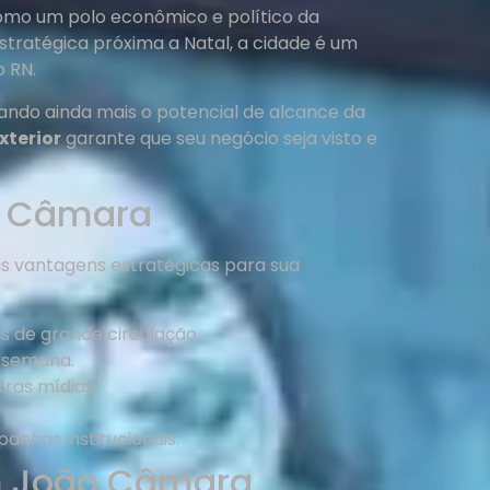
omo um polo econômico e político da
tratégica próxima a Natal, a cidade é um
 RN.
ando ainda mais o potencial de alcance da
xterior
garante que seu negócio seja visto e
o Câmara
as vantagens estratégicas para sua
s de grande circulação.
r semana.
ras mídias.
anhas institucionais.
em João Câmara