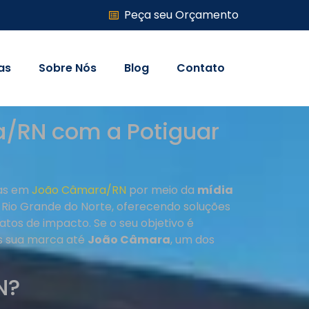
Peça seu Orçamento
as
Sobre Nós
Blog
Contato
/RN com a Potiguar
ias em
João Câmara/RN
por meio da
mídia
o Rio Grande do Norte, oferecendo soluções
atos de impacto. Se o seu objetivo é
os sua marca até
João Câmara
, um dos
N?