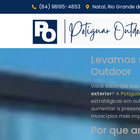
(84) 98195-4853
Natal, Rio Grande d
Levamos 
Outdoor
Você sabia que sua
exterior
? A
Potigua
estratégicas em out
aumentar a presenç
municípios mais im
Por que 