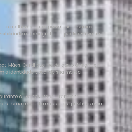
 os melhores locais para seus anúncios
sibilidade e demografia do público-alvo ao
s Mães. Certifique-se de que o design seja
 a identidade visual de sua marca.
durante o Dia das Mães. Transmita
erar uma resposta emocional positiva à sua