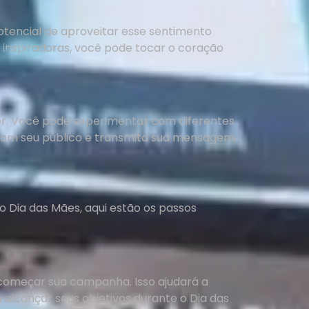
tencial de aproveitar esse sentimento
 inspiradoras, você pode tocar o coração
r. Você pode experimentar com diferentes
com seu público e transmita sua mensagem
 Dia das Mães, aqui estão os passos
 começar sua campanha. Isso ajudará a
alcançar seus objetivos durante o Dia das