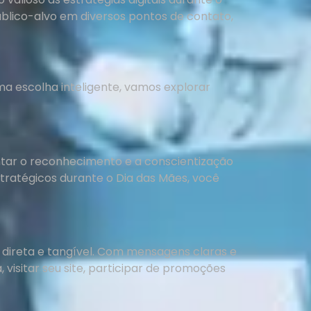
blico-alvo em diversos pontos de contato,
 escolha inteligente, vamos explorar
ntar o reconhecimento e a conscientização
stratégicos durante o Dia das Mães, você
direta e tangível. Com mensagens claras e
visitar seu site, participar de promoções