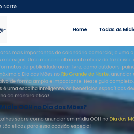
o Norte
Home
Todas as Midi
atas mais importantes do calendário comercial, e uma 
 serviços. Uma maneira altamente eficaz de fazer isso 
rmatos de publicidade ao ar livre, como outdoors, painéis
 máximo o Dia das Mães no
Rio Grande do Norte
, anunciar
alvo de forma ampla e impactante. Neste guia completo
 é uma escolha inteligente, os benefícios específicos d
a de maneira eficaz.
 Mídia OOH no Dia das Mães?
talhes sobre como anunciar em mídia OOH no
Dia das M
 tão eficaz para essa ocasião especial: