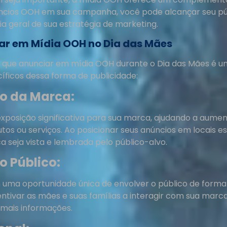
núncios OOH em sua campanha, você pode alcançar seu pú
a geral de sua estratégia de marketing.
iar em Mídia OOH no Dia das Mães
que anunciar em mídia OOH durante o Dia das Mães é uma
íficos dessa forma de publicidade:
o da Marca:
posição significativa para sua marca, ajudando a aume
tos ou serviços. Ao posicionar seus anúncios em locais e
 seja vista e lembrada pelo público-alvo.
o Público:
ma oportunidade única de envolver o público de forma 
tivar as mães e suas famílias a interagir com sua marca, 
mais informações.