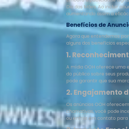
Dia das Mães. Ao incluir a
aumentando assim a eficáci
Benefícios de Anunc
Agora que entendemos por 
alguns dos benefícios espec
1. Reconheciment
A mídia OOH oferece uma ex
do público sobre seus produ
pode garantir que sua marca
2. Engajamento d
Os anúncios OOH oferecem u
chamativas, você pode incen
ou entrar em contato para 