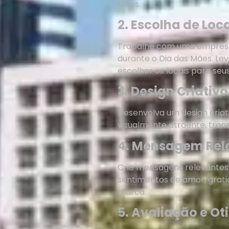
Mães.
2. Escolha de Loca
Trabalhe com uma empresa d
durante o Dia das Mães. Le
escolher os locais para seu
3. Design Criativo
Desenvolva um design criat
visualmente atraente, tran
4. Mensagem Rele
Crie mensagens relevantes 
sentimentos de amor, grati
marca.
5. Avaliação e Ot