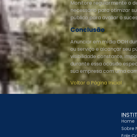
Monitore regularmente o d
necessário para otimizar s
público para avaliar o suc
Conclusão
Anunciar em mídia OOH dura
ou serviço e alcançar seu
visibilidade constante, imp
durante essa ocasião espec
sua empresa com uma camp
Voltar a Página Inicial
INSTI
Home
Sobre 
Fale C