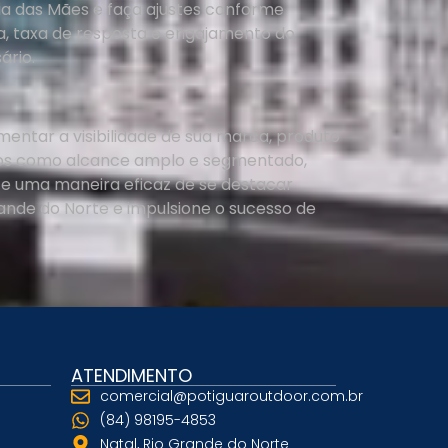
 das Mães e faça ajustes conforme
a, taxa de resposta e engajamento do
ário.
ntar a visibilidade de sua marca, produto
cios como alcance amplo e segmentado,
ece uma maneira eficaz de se destacar
ande do Norte e impulsione o sucesso de
ATENDIMENTO
comercial@potiguaroutdoor.com.br
(84) 98195-4853
Natal, Rio Grande do Norte