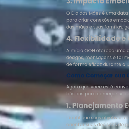
3. Impacto Emoci
O Dia das Mães é uma data
para criar conexões emocio
das mães e suas famílias, 
4. Flexibilidade e
A mídia OOH oferece uma a
designs, mensagens e form
de forma eficaz durante o D
Como Começar sua C
Agora que você está conven
básicos para começar sua 
1. Planejamento E
Identifique seus objetivos
orientar suas decisões de 