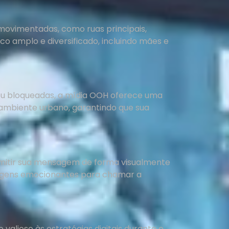
ovimentadas, como ruas principais,
o amplo e diversificado, incluindo mães e
 ou bloqueadas, a mídia OOH oferece uma
ambiente urbano, garantindo que sua
smitir sua mensagem de forma visualmente
sagens emocionantes para chamar a
alioso às estratégias digitais durante o