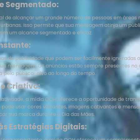
 e Segmentado:
al de alcançar um grande número de pessoas em áreas m
 urbanas. Isso permite que sua mensagem atinja um públic
assim um alcance segmentado e eficaz.
onstante:
mas de publicidade que podem ser facilmente ignoradas
sua mensagem. Os anúncios estão sempre presentes no 
a pelo público-alvo ao longo do tempo.
e Criativo:
atividade, a mídia OOH oferece a oportunidade de tran
cê pode usar cores vibrantes, imagens cativantes e men
car sua marca durante o Dia das Mães.
 Estratégias Digitais:
l seja importante, a mídia OOH oferece um complemento v