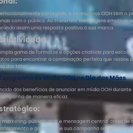
onal:
 emocionalmente carregada, e os anúncios OOH têm o po
nais com o público. Ao transmitir mensagens emotivas e
gerando assim uma resposta positiva à sua marca.
 Criatividade:
mpla gama de formatos e opções criativas para escolhe
atos para encontrar a combinação perfeita que ressoe 
ia das Mães.
ampanha de Mídia OOH no Dia das Mães
cido dos benefícios de anunciar em mídia OOH durante o
campanha de maneira eficaz:
stratégico:
 de marketing, público-alvo e mensagem central antes de
planejamento e garantir que sua campanha seja eficaz em 