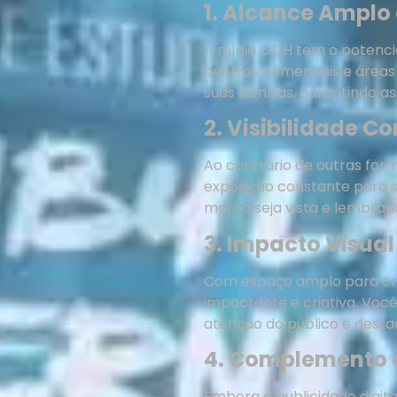
1. Alcance Amplo
A mídia OOH tem o potenci
centros comerciais e áreas
suas famílias, garantindo 
2. Visibilidade C
Ao contrário de outras for
exposição constante para 
marca seja vista e lembrad
3. Impacto Visual 
Com espaço amplo para cri
impactante e criativa. Vo
atenção do público e desta
4. Complemento às
Embora a publicidade digita