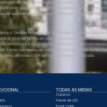
esempenho de sua campanha de mídia OOH durante o Dia
ua eficácia. Use métricas como reconhecimento de marc
esso de sua campanha e fazer melhorias conforme necess
nte o Dia das Mães é uma estratégia poderosa para aume
 público-alvo de forma ampla e impactante. Com benefí
acto emocional e flexibilidade criativa, a mídia OOH ofer
ial. Então, aproveite ao máximo o Dia das Mães no Rio Gr
anha de mídia OOH bem planejada e executada.
TUCIONAL
TODAS AS MIDIAS
Outdoor
Nós
Painel de LED
onosco
Front-Light