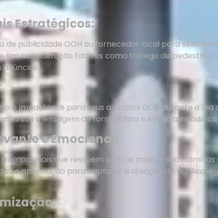
is Estratégicos:
e publicidade OOH ou fornecedor local para selecionar
ve em consideração fatores como tráfego de pedestres, vi
s anúncios.
:
ivo e impactante para seus anúncios OOH durante o Dia da
smita sua mensagem de forma clara e esteja alinhado com
vante e Emocional:
e emocionais que ressoem com as mães e suas famílias 
dão e apreciação para capturar a atenção do público e g
imização: