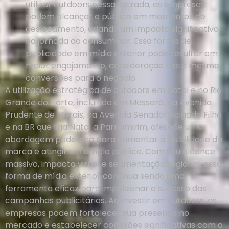
utilizar outdoors nessa estrada, as empresas
podem alcançar o público em momentos de
deslocamento, criando um impacto significativo
na jornada do consumidor. Essa forma de
publicidade em mídia exterior pode resultar em
maior engajamento, consideração e até mesmo
conversões para o negócio.
A utilização estratégica de outdoors em Natal e no Rio
Grande do Norte, incluindo em Mossoró, na Avenida
Prudente de Morais, na Avenida Senador Salgado Filho
e na BR que liga Natal a Parnamirim, oferece uma
abordagem poderosa para aumentar a visibilidade da
marca e atingir um amplo público. Com seu alcance
massivo, impacto visual e segmentação regional, essa
forma de mídia exterior continua sendo uma
ferramenta eficaz para impulsionar o sucesso das
campanhas publicitárias. Ao investir em outdoors, as
empresas podem fortalecer sua presença no
mercado e estabelecer conexões significativas com o