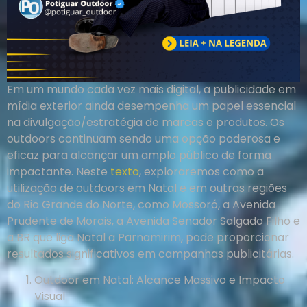
Em um mundo cada vez mais digital, a publicidade em
mídia exterior ainda desempenha um papel essencial
na divulgação/estratégia de marcas e produtos. Os
outdoors continuam sendo uma opção poderosa e
eficaz para alcançar um amplo público de forma
impactante. Neste
texto
, exploraremos como a
utilização de outdoors em Natal e em outras regiões
do Rio Grande do Norte, como Mossoró, a Avenida
Prudente de Morais, a Avenida Senador Salgado Filho e
a BR que liga Natal a Parnamirim, pode proporcionar
resultados significativos em campanhas publicitárias.
Outdoor em Natal: Alcance Massivo e Impacto
Visual