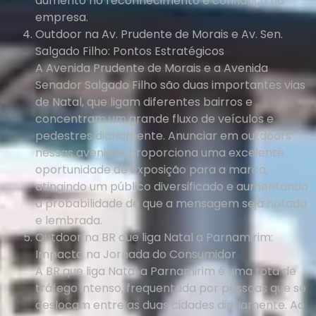
aumento no reconhecimento e confiança na
empresa.
Outdoor na Av. Prudente de Morais e Av. Sen.
Salgado Filho: Pontos Estratégicos
A Avenida Prudente de Morais e a Avenida
Senador Salgado Filho são duas importantes vias
de Natal, que ligam diferentes bairros e
concentram um grande fluxo de veículos e
pedestres diariamente. Anunciar em outdoors
nessas avenidas proporciona uma excelente
oportunidade de exposição para a marca,
atingindo um público diversificado e aumentando
a probabilidade de que a mensagem seja notada
e lembrada.
Outdoor na BR que liga Natal a Parnamirim:
Impacto na Jornada do Consumidor
A BR que liga Natal a Parnamirim é uma rota de
tráfego intenso, frequentada por pessoas que se
deslocam entre as duas cidades diariamente. Ao