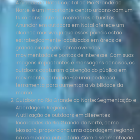
A cidade de Natal, capital do Rio Grande do
Norte, é um importante centro urbano com um
fluxo constante de moradores e turistas.
Anunciar em outdoors em Natal oferece um
alcance massivo, já que esses painéis estão
estrategicamente localizados em áreas de
grande circulação, como avenidas
movimentadas e pontos de interesse. Com suas
imagens impactantes e mensagens concisas, os
outdoors capturam a atenção do público em
movimento, tornando-se uma poderosa
ferramenta para aumentar a visibilidade da
marca.
Outdoor no Rio Grande do Norte: Segmentação e
Abordagem Regional
A utilização de outdoors em diferentes
localidades do Rio Grande do Norte, como
Mossoró, proporciona uma abordagem regional
na campanha publicitária. Com a segmentação