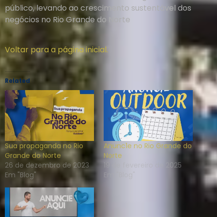
público, levando ao crescimento sustentável dos
negócios no Rio Grande do Norte
Voltar para a página inicial.
Related
Sua propaganda no Rio
Anunc1e no Rio Grande do
Grande do Norte
Norte
26 de dezembro de 2023
19 de fevereiro de 2025
Em "Blog"
Em "Blog"