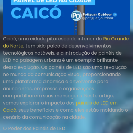
Caicó, uma cidade pitoresca do interior do
Rio Grande
do Norte
, tem sido palco de desenvolvimentos
tecnológicos notáveis, e a introdução de painéis de
LED na paisagem urbana é um exemplo brilhante
dessa evolução. Os painéis de LED são uma revolução
no mundo da comunicação visual, proporcionando
uma plataforma dinâmica e envolvente para
anunciantes, empresas e organizações
compartilharem suas mensagens. Neste artigo,
vamos explorar o impacto dos
painéis de LED em
Caicó
, seus benefícios e como eles estão moldando o
cenário da comunicação na cidade.
O Poder dos Painéis de LED