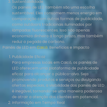
Sustentabilidade
Os painéis de LED também são uma escolha
sustentável. Eles consomem menos energia em
comparação com outras formas de publicidade,
como outdoors tradicionais iluminados por
lâmpadas fluorescentes. Isso não apenas
economiza dinheiro a longo prazo, mas também
reduz a pegada de carbono.
Painéis de LED em
Caicó
: Benefícios e Impacto
Publicidade Eficaz
Para empresas locais em Caicó, os painéis de
LED oferecem uma plataforma de publicidade
eficaz para alcançar o público-alvo. Seja
promovendo produtos e serviços ou divulgando
ofertas especiais, a visibilidade dos painéis de LED
é inegável, tornando-se uma maneira poderosa
de atrair a atenção dos clientes em potencial.
Informação em Tempo Real