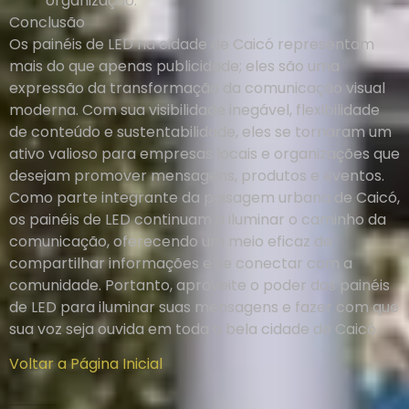
organização.
Conclusão
Os painéis de LED na cidade de Caicó representam
mais do que apenas publicidade; eles são uma
expressão da transformação da comunicação visual
moderna. Com sua visibilidade inegável, flexibilidade
de conteúdo e sustentabilidade, eles se tornaram um
ativo valioso para empresas locais e organizações que
desejam promover mensagens, produtos e eventos.
Como parte integrante da paisagem urbana de Caicó,
os painéis de LED continuam a iluminar o caminho da
comunicação, oferecendo um meio eficaz de
compartilhar informações e se conectar com a
comunidade. Portanto, aproveite o poder dos painéis
de LED para iluminar suas mensagens e fazer com que
sua voz seja ouvida em toda a bela cidade de Caicó.
Voltar a Página Inicial