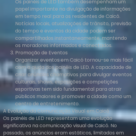
Os painéis de LED também desempenham um
papel importante na divulgação de informações
em tempo real para os residentes de Caicó.
Notícias locais, atualizações de trânsito, previsão
do tempo e eventos da cidade podem ser
compartilhados instantaneamente, mantendo
os moradores informados e conectados.
Promoção de Eventos
Organizar eventos em Caicó tornou-se mais fácil
com a ajuda dos painéis de LED. A capacidade de
criar anúncios chamativos para divulgar eventos
culturais, shows, exposições e competições
esportivas tem sido fundamental para atrair
públicos maiores e promover a cidade como um
centro de entretenimento.
A Evolução da Comunicação Visual em Caicó
Os painéis de LED representam uma evolução
significativa na comunicação visual de Caicó. No
passado, os anúncios eram estáticos, limitados em