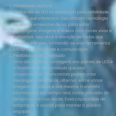
Visibilidade Notável
Os painéis de LED se destacam pela visibilidade
notável que oferecem. Eles utilizam tecnologia
de diodos emissores de luz para exibir
mensagens, imagens e vídeos com cores vivas e
brilhantes. Isso atrai a atenção de todos que
passam por eles, tornando-se uma ferramenta
eficaz de publicidade e comunicação.
Flexibilidade de Conteúdo
Uma das maiores vantagens dos painéis de LED é
a flexibilidade de conteúdo que eles
proporcionam. Anunciantes podem criar
mensagens dinâmicas, alternar entre várias
imagens ou vídeos e até mesmo transmitir
informações em tempo real, como previsão do
tempo ou notícias locais. Essa capacidade de
adaptação é crucial para manter o público
engajado.