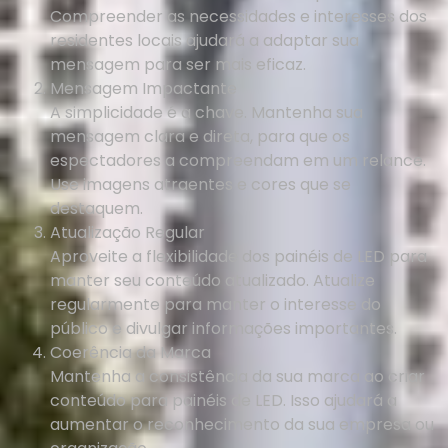
Compreender as necessidades e interesses dos
residentes locais ajudará a adaptar sua
mensagem para ser mais eficaz.
Mensagem Impactante
A simplicidade é a chave. Mantenha sua
mensagem clara e direta, para que os
espectadores a compreendam em um relance.
Use imagens atraentes e cores que se
destaquem.
Atualização Regular
Aproveite a flexibilidade dos painéis de LED para
manter seu conteúdo atualizado. Atualize
regularmente para manter o interesse do
público e divulgar informações importantes.
Coerência da Marca
Mantenha a consistência da sua marca ao criar
conteúdo para painéis de LED. Isso ajudará a
aumentar o reconhecimento da sua empresa ou