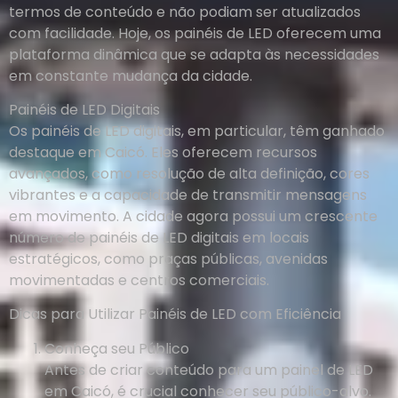
termos de conteúdo e não podiam ser atualizados
com facilidade. Hoje, os painéis de LED oferecem uma
plataforma dinâmica que se adapta às necessidades
em constante mudança da cidade.
Painéis de LED Digitais
Os painéis de LED digitais, em particular, têm ganhado
destaque em Caicó. Eles oferecem recursos
avançados, como resolução de alta definição, cores
vibrantes e a capacidade de transmitir mensagens
em movimento. A cidade agora possui um crescente
número de painéis de LED digitais em locais
estratégicos, como praças públicas, avenidas
movimentadas e centros comerciais.
Dicas para Utilizar Painéis de LED com Eficiência
Conheça seu Público
Antes de criar conteúdo para um painel de LED
em Caicó, é crucial conhecer seu público-alvo.