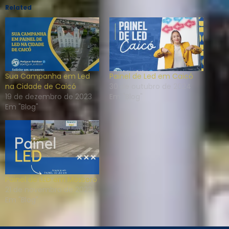
Related
Sua Campanha em Led
Painel de Led em Caicó
na Cidade de Caicó
30 de outubro de 2024
19 de dezembro de 2023
Em "Blog"
Em "Blog"
Painel de LED em Mossoró
21 de novembro de 2023
Em "Blog"