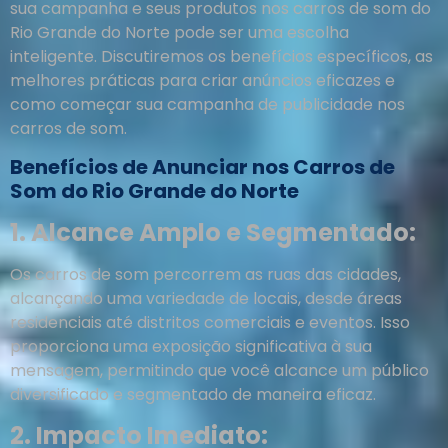
sua campanha e seus produtos nos carros de som do
Rio Grande do Norte pode ser uma escolha
inteligente. Discutiremos os benefícios específicos, as
melhores práticas para criar anúncios eficazes e
como começar sua campanha de publicidade nos
carros de som.
Benefícios de Anunciar nos Carros de
Som do Rio Grande do Norte
1. Alcance Amplo e Segmentado:
Os carros de som percorrem as ruas das cidades,
alcançando uma variedade de locais, desde áreas
residenciais até distritos comerciais e eventos. Isso
proporciona uma exposição significativa à sua
mensagem, permitindo que você alcance um público
diversificado e segmentado de maneira eficaz.
2. Impacto Imediato: