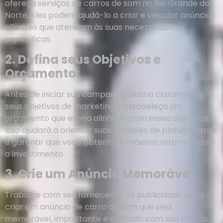
ofereça serviços de carros de som no Rio Grande do
Norte. Eles podem ajudá-lo a criar e veicular anúncios
eficazes que atendam às suas necessidades
específicas.
2. Defina seus Objetivos e
Orçamento:
Antes de iniciar sua campanha, defina claramente
seus objetivos de marketing e estabeleça um
orçamento que esteja alinhado com esses objetivos.
Isso ajudará a orientar suas decisões de planejamento
e garantir que você obtenha o máximo retorno sobre
o investimento.
3. Crie um Anúncio Memorável:
Trabalhe com seu fornecedor de publicidade para
criar um anúncio de carro de som que seja
memorável, impactante e alinhado com sua marca.