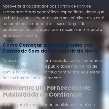
Aproveite a capacidade dos carros de som de
segmentar áreas geográficas específicas. Identifique
os bairros, ruas e eventos onde seu público-alvo está
concentrado e concentre seus esforços de
publicidade nessas áreas para maximizar o impacto
de sua campanha.
Como Começar sua Campanha nos
Carros de Som do Rio Grande do Norte
Agora que você está familiarizado com os benefícios
e melhores práticas da publicidade nos carros de
som, é hora de começar sua campanha. Aqui estão os
passos básicos para começar:
1. Encontre um Fornecedor de
Publicidade de Confiança:
Procure um fornecedor de publicidade local que