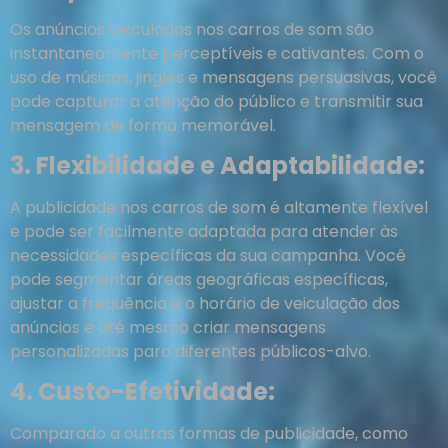
Os anúncios veiculados nos carros de som são
instantaneamente perceptíveis e cativantes. Com o
uso de músicas, jingles e mensagens persuasivas, você
pode capturar a atenção do público e transmitir sua
mensagem de forma memorável.
3. Flexibilidade e Adaptabilidade:
A publicidade nos carros de som é altamente flexível
e pode ser facilmente adaptada para atender às
necessidades específicas da sua campanha. Você
pode segmentar áreas geográficas específicas,
ajustar a frequência e o horário de veiculação dos
anúncios e até mesmo criar mensagens
personalizadas para diferentes públicos-alvo.
4. Custo-Efetividade:
Comparado a outras formas de publicidade, como