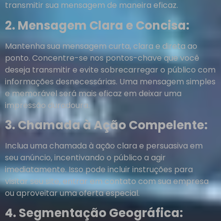
transmitir sua mensagem de maneira eficaz.
2. Mensagem Clara e Concisa:
Mantenha sua mensagem curta, clara e direta ao
ponto. Concentre-se nos pontos-chave que você
deseja transmitir e evite sobrecarregar o público com
informações desnecessárias. Uma mensagem simples
e memorável será mais eficaz em deixar uma
impressão duradoura.
3. Chamada à Ação Compelente:
Inclua uma chamada à ação clara e persuasiva em
seu anúncio, incentivando o público a agir
imediatamente. Isso pode incluir instruções para
visitar seu site, entrar em contato com sua empresa
ou aproveitar uma oferta especial.
4. Segmentação Geográfica: