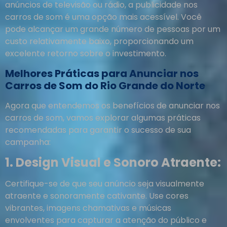
anúncios de televisão ou rádio, a publicidade nos
carros de som é uma opção mais acessível. Você
pode alcançar um grande número de pessoas por um
custo relativamente baixo, proporcionando um
excelente retorno sobre o investimento.
Melhores Práticas para Anunciar nos
Carros de Som do Rio Grande do Norte
Agora que entendemos os benefícios de anunciar nos
carros de som, vamos explorar algumas práticas
recomendadas para garantir o sucesso de sua
campanha:
1. Design Visual e Sonoro Atraente:
Certifique-se de que seu anúncio seja visualmente
atraente e sonoramente cativante. Use cores
vibrantes, imagens chamativas e músicas
envolventes para capturar a atenção do público e