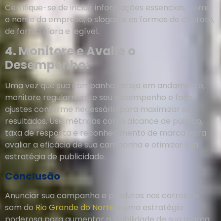
Certifique-se de incluir informações essenciais, como
o nome da empresa, o slogan e as formas de contato,
de forma clara e legível.
4. Monitore e Avalie o
Desempenho:
Uma vez que sua campanha esteja em andamento,
monitore regularmente seu desempenho e faça
ajustes conforme necessário para maximizar os
resultados. Use métricas como alcance de público,
taxa de resposta e reconhecimento de marca para
avaliar a eficácia de sua campanha e otimizar sua
estratégia de publicidade.
Conclusão
Anunciar sua campanha e produtos nos carros de
som do
Rio Grande do Norte
é uma estratégia
poderosa para aumentar a visibilidade de sua marca