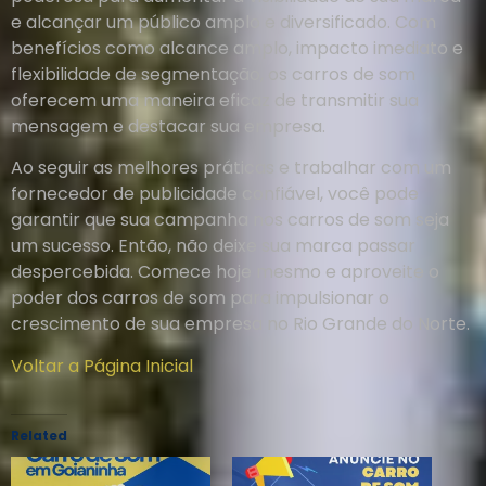
e alcançar um público amplo e diversificado. Com
benefícios como alcance amplo, impacto imediato e
flexibilidade de segmentação, os carros de som
oferecem uma maneira eficaz de transmitir sua
mensagem e destacar sua empresa.
Ao seguir as melhores práticas e trabalhar com um
fornecedor de publicidade confiável, você pode
garantir que sua campanha nos carros de som seja
um sucesso. Então, não deixe sua marca passar
despercebida. Comece hoje mesmo e aproveite o
poder dos carros de som para impulsionar o
crescimento de sua empresa no Rio Grande do Norte.
Voltar a Página Inicial
Related