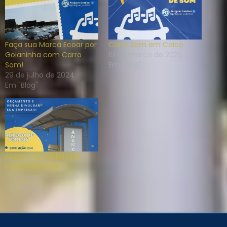
Faça sua Marca Ecoar por
Carro Som em Caicó
Goianinha com Carro
19 de março de 2025
Som!
Em "Blog"
29 de julho de 2024
Em "Blog"
ABRIGO DE ÔNIBUS EM
PARNAMIRIM/RN
13 de agosto de 2025
Em "Blog"